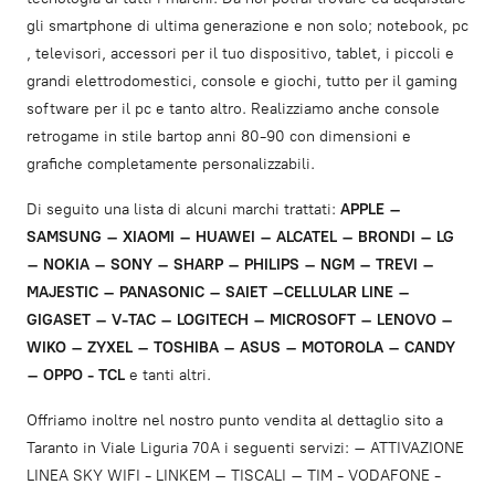
gli smartphone di ultima generazione e non solo; notebook, pc
, televisori, accessori per il tuo dispositivo, tablet, i piccoli e
grandi elettrodomestici, console e giochi, tutto per il gaming
software per il pc e tanto altro. Realizziamo anche console
retrogame in stile bartop anni 80-90 con dimensioni e
grafiche completamente personalizzabili.
Di seguito una lista di alcuni marchi trattati:
APPLE –
SAMSUNG – XIAOMI – HUAWEI – ALCATEL – BRONDI – LG
– NOKIA – SONY – SHARP – PHILIPS – NGM – TREVI –
MAJESTIC – PANASONIC – SAIET –CELLULAR LINE –
GIGASET – V-TAC – LOGITECH – MICROSOFT – LENOVO –
WIKO – ZYXEL – TOSHIBA – ASUS – MOTOROLA – CANDY
– OPPO - TCL
e tanti altri.
Offriamo inoltre nel nostro punto vendita al dettaglio sito a
Taranto in Viale Liguria 70A i seguenti servizi: – ATTIVAZIONE
LINEA SKY WIFI - LINKEM – TISCALI – TIM - VODAFONE -