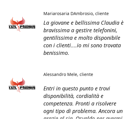
Mariarosaria DAmbrosio
cliente
La giovane e bellissima Claudia è
bravissima a gestire telefonini,
gentilissima e molto disponibile
con i clienti....io mi sono trovata
benissimo.
Alessandro Mele
cliente
Entri in questo punto e trovi
disponibilità, cordialità e
competenza. Pronti a risolvere
ogni tipo di problema. Ancora un
grazie al sig. Osvaldo per avermi
recuperato tutti i dati dal telefono
non più funzionante.