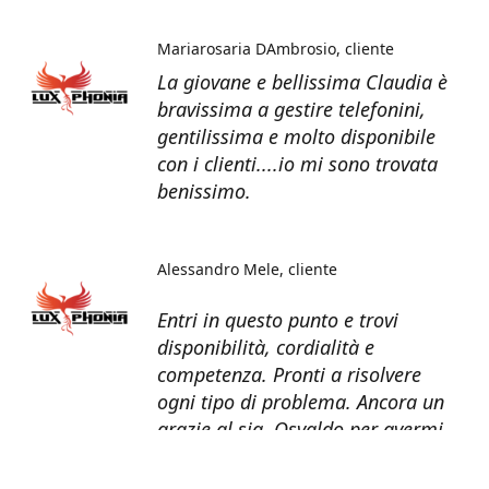
Mariarosaria DAmbrosio
cliente
La giovane e bellissima Claudia è
bravissima a gestire telefonini,
gentilissima e molto disponibile
con i clienti....io mi sono trovata
benissimo.
Alessandro Mele
cliente
Entri in questo punto e trovi
disponibilità, cordialità e
competenza. Pronti a risolvere
ogni tipo di problema. Ancora un
grazie al sig. Osvaldo per avermi
recuperato tutti i dati dal telefono
non più funzionante.