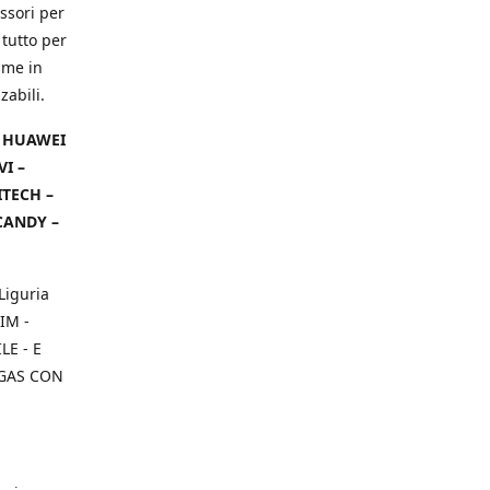
ssori per
 tutto per
ame in
zabili.
– HUAWEI
VI –
ITECH –
CANDY –
Liguria
IM -
E - E
 GAS CON