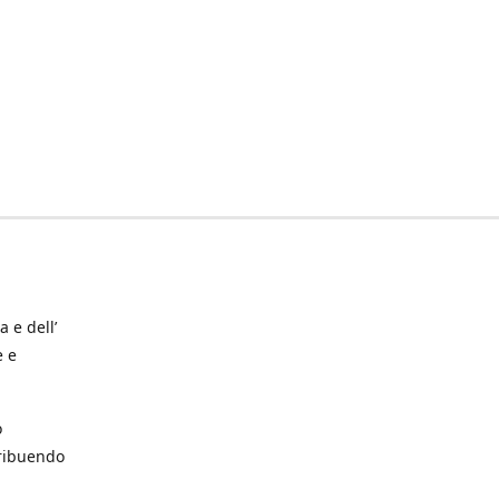
a e dell’
e e
o
tribuendo