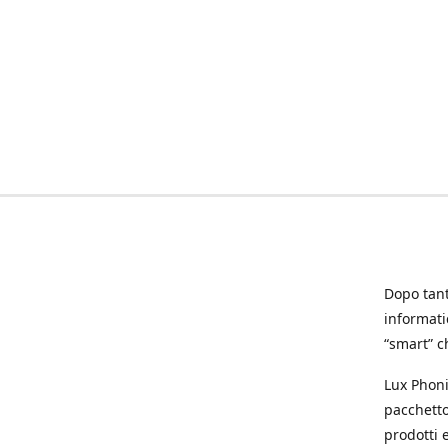
Dopo tanti
informat
“smart” ch
Lux Phoni
pacchetto
prodotti e