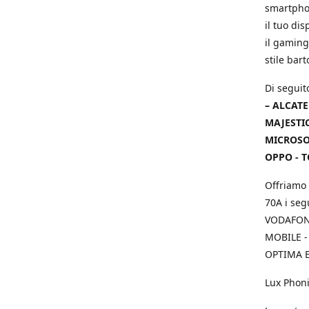
smartphon
il tuo dis
il gaming
stile bar
Di seguit
– ALCATE
MAJESTIC
MICROSOF
OPPO - T
Offriamo 
70A i seg
VODAFONE
MOBILE -
OPTIMA E
Lux Phoni