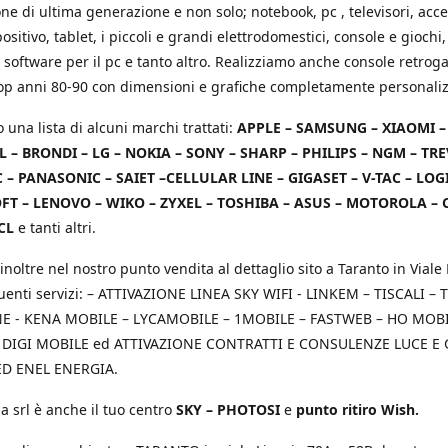
e di ultima generazione e non solo; notebook, pc , televisori, acce
positivo, tablet, i piccoli e grandi elettrodomestici, console e giochi,
 software per il pc e tanto altro. Realizziamo anche console retrog
top anni 80-90 con dimensioni e grafiche completamente personaliz
o una lista di alcuni marchi trattati:
APPLE – SAMSUNG – XIAOMI 
L – BRONDI – LG – NOKIA – SONY – SHARP – PHILIPS – NGM – TRE
 – PANASONIC – SAIET –CELLULAR LINE – GIGASET – V-TAC – LOG
T – LENOVO – WIKO – ZYXEL – TOSHIBA – ASUS – MOTOROLA – 
CL
e tanti altri.
inoltre nel nostro punto vendita al dettaglio sito a Taranto in Viale 
uenti servizi: – ATTIVAZIONE LINEA SKY WIFI - LINKEM – TISCALI – T
 - KENA MOBILE – LYCAMOBILE – 1MOBILE – FASTWEB – HO MOBIL
 DIGI MOBILE ed ATTIVAZIONE CONTRATTI E CONSULENZE LUCE E
D ENEL ENERGIA.
a srl è anche il tuo centro
SKY – PHOTOSI
e
punto ritiro Wish.