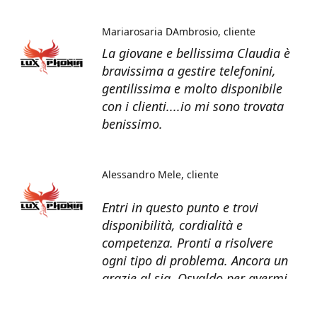
Mariarosaria DAmbrosio
cliente
La giovane e bellissima Claudia è
bravissima a gestire telefonini,
gentilissima e molto disponibile
con i clienti....io mi sono trovata
benissimo.
Alessandro Mele
cliente
Entri in questo punto e trovi
disponibilità, cordialità e
competenza. Pronti a risolvere
ogni tipo di problema. Ancora un
grazie al sig. Osvaldo per avermi
recuperato tutti i dati dal telefono
non più funzionante.