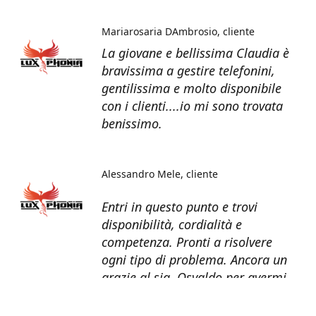
Mariarosaria DAmbrosio
cliente
La giovane e bellissima Claudia è
bravissima a gestire telefonini,
gentilissima e molto disponibile
con i clienti....io mi sono trovata
benissimo.
Alessandro Mele
cliente
Entri in questo punto e trovi
disponibilità, cordialità e
competenza. Pronti a risolvere
ogni tipo di problema. Ancora un
grazie al sig. Osvaldo per avermi
recuperato tutti i dati dal telefono
non più funzionante.