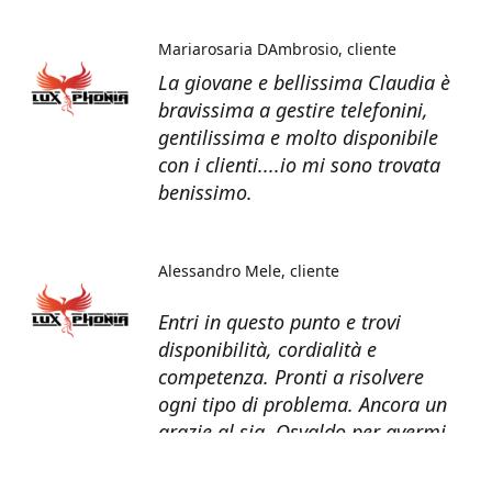
Mariarosaria DAmbrosio
cliente
La giovane e bellissima Claudia è
bravissima a gestire telefonini,
gentilissima e molto disponibile
con i clienti....io mi sono trovata
benissimo.
Alessandro Mele
cliente
Entri in questo punto e trovi
disponibilità, cordialità e
competenza. Pronti a risolvere
ogni tipo di problema. Ancora un
grazie al sig. Osvaldo per avermi
recuperato tutti i dati dal telefono
non più funzionante.