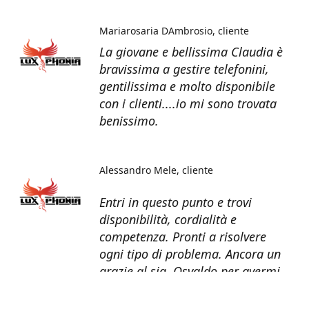
Mariarosaria DAmbrosio
cliente
La giovane e bellissima Claudia è
bravissima a gestire telefonini,
gentilissima e molto disponibile
con i clienti....io mi sono trovata
benissimo.
Alessandro Mele
cliente
Entri in questo punto e trovi
disponibilità, cordialità e
competenza. Pronti a risolvere
ogni tipo di problema. Ancora un
grazie al sig. Osvaldo per avermi
recuperato tutti i dati dal telefono
non più funzionante.