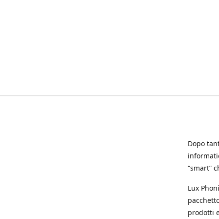
Dopo tanti
informat
“smart” ch
Lux Phoni
pacchetto
prodotti e