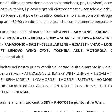
e di ultima generazione e non solo; notebook, pc , televisori, acce
positivo, tablet, i piccoli e grandi elettrodomestici, console e giochi,
 software per il pc e tanto altro. Realizziamo anche console retrog
top anni 80-90 con dimensioni e grafiche completamente personaliz
o una lista di alcuni marchi trattati:
APPLE – SAMSUNG – XIAOMI 
L – BRONDI – LG – NOKIA – SONY – SHARP – PHILIPS – NGM – TRE
 – PANASONIC – SAIET –CELLULAR LINE – GIGASET – V-TAC – LOG
T – LENOVO – WIKO – ZYXEL – TOSHIBA – ASUS – MOTOROLA – 
CL
e tanti altri.
inoltre nel nostro punto vendita al dettaglio sito a Taranto in Viale 
uenti servizi: – ATTIVAZIONE LINEA SKY WIFI - LINKEM – TISCALI – T
 - KENA MOBILE – LYCAMOBILE – 1MOBILE – FASTWEB – HO MOBIL
 DIGI MOBILE ed ATTIVAZIONE CONTRATTI E CONSULENZE LUCE E
D ENEL ENERGIA.
a srl è anche il tuo centro
SKY – PHOTOSI
e
punto ritiro Wish.