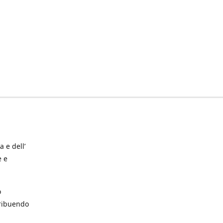
a e dell’
e e
o
tribuendo