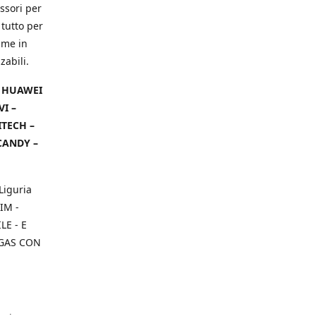
ssori per
 tutto per
ame in
zabili.
– HUAWEI
VI –
ITECH –
CANDY –
Liguria
IM -
E - E
 GAS CON