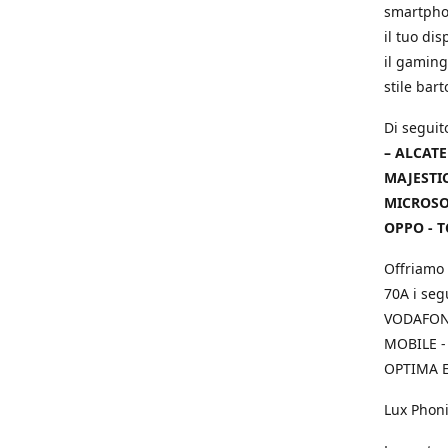
smartphon
il tuo dis
il gaming
stile bar
Di seguit
– ALCATE
MAJESTIC
MICROSOF
OPPO - T
Offriamo 
70A i seg
VODAFONE
MOBILE -
OPTIMA E
Lux Phoni