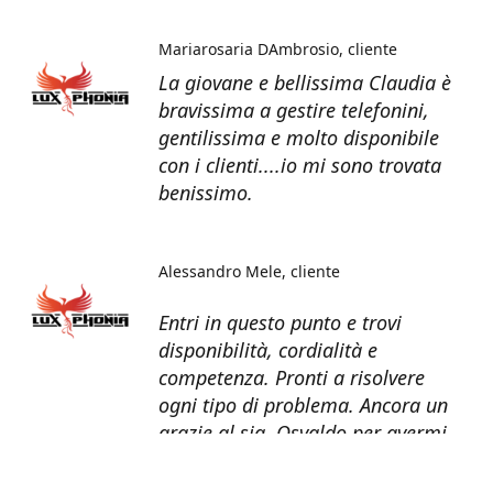
Mariarosaria DAmbrosio
cliente
La giovane e bellissima Claudia è
bravissima a gestire telefonini,
gentilissima e molto disponibile
con i clienti....io mi sono trovata
benissimo.
Alessandro Mele
cliente
Entri in questo punto e trovi
disponibilità, cordialità e
competenza. Pronti a risolvere
ogni tipo di problema. Ancora un
grazie al sig. Osvaldo per avermi
recuperato tutti i dati dal telefono
non più funzionante.