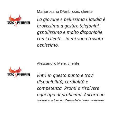
Mariarosaria DAmbrosio
cliente
La giovane e bellissima Claudia è
bravissima a gestire telefonini,
gentilissima e molto disponibile
con i clienti....io mi sono trovata
benissimo.
Alessandro Mele
cliente
Entri in questo punto e trovi
disponibilità, cordialità e
competenza. Pronti a risolvere
ogni tipo di problema. Ancora un
grazie al sig. Osvaldo per avermi
recuperato tutti i dati dal telefono
non più funzionante.