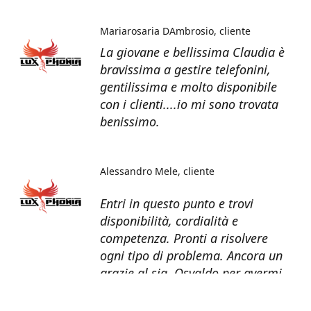
Mariarosaria DAmbrosio
cliente
La giovane e bellissima Claudia è
bravissima a gestire telefonini,
gentilissima e molto disponibile
con i clienti....io mi sono trovata
benissimo.
Alessandro Mele
cliente
Entri in questo punto e trovi
disponibilità, cordialità e
competenza. Pronti a risolvere
ogni tipo di problema. Ancora un
grazie al sig. Osvaldo per avermi
recuperato tutti i dati dal telefono
non più funzionante.