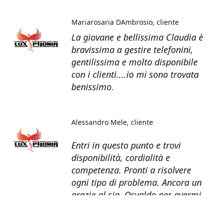
Mariarosaria DAmbrosio
cliente
La giovane e bellissima Claudia è
bravissima a gestire telefonini,
gentilissima e molto disponibile
con i clienti....io mi sono trovata
benissimo.
Alessandro Mele
cliente
Entri in questo punto e trovi
disponibilità, cordialità e
competenza. Pronti a risolvere
ogni tipo di problema. Ancora un
grazie al sig. Osvaldo per avermi
recuperato tutti i dati dal telefono
non più funzionante.