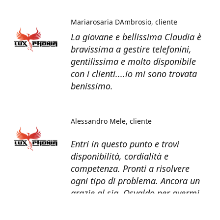
Mariarosaria DAmbrosio
cliente
La giovane e bellissima Claudia è
bravissima a gestire telefonini,
gentilissima e molto disponibile
con i clienti....io mi sono trovata
benissimo.
Alessandro Mele
cliente
Entri in questo punto e trovi
disponibilità, cordialità e
competenza. Pronti a risolvere
ogni tipo di problema. Ancora un
grazie al sig. Osvaldo per avermi
recuperato tutti i dati dal telefono
non più funzionante.