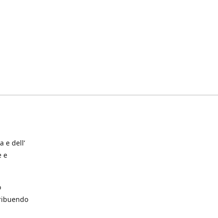
a e dell’
e e
o
tribuendo