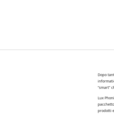
Dopo tanti
informat
“smart” ch
Lux Phoni
pacchetto
prodotti e