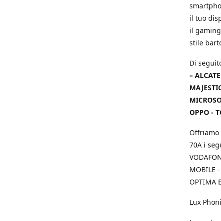
smartphon
il tuo dis
il gaming
stile bar
Di seguit
– ALCATE
MAJESTIC
MICROSOF
OPPO - T
Offriamo 
70A i seg
VODAFONE
MOBILE -
OPTIMA E
Lux Phoni