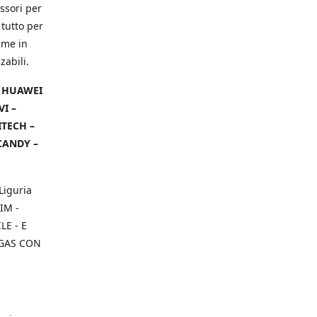
ssori per
 tutto per
ame in
zabili.
– HUAWEI
VI –
ITECH –
CANDY –
Liguria
IM -
E - E
 GAS CON