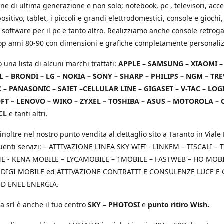
e di ultima generazione e non solo; notebook, pc , televisori, acce
positivo, tablet, i piccoli e grandi elettrodomestici, console e giochi,
 software per il pc e tanto altro. Realizziamo anche console retrog
top anni 80-90 con dimensioni e grafiche completamente personaliz
o una lista di alcuni marchi trattati:
APPLE – SAMSUNG – XIAOMI 
L – BRONDI – LG – NOKIA – SONY – SHARP – PHILIPS – NGM – TRE
 – PANASONIC – SAIET –CELLULAR LINE – GIGASET – V-TAC – LOG
T – LENOVO – WIKO – ZYXEL – TOSHIBA – ASUS – MOTOROLA – 
CL
e tanti altri.
inoltre nel nostro punto vendita al dettaglio sito a Taranto in Viale 
uenti servizi: – ATTIVAZIONE LINEA SKY WIFI - LINKEM – TISCALI – T
 - KENA MOBILE – LYCAMOBILE – 1MOBILE – FASTWEB – HO MOBIL
 DIGI MOBILE ed ATTIVAZIONE CONTRATTI E CONSULENZE LUCE E
D ENEL ENERGIA.
a srl è anche il tuo centro
SKY – PHOTOSI
e
punto ritiro Wish.