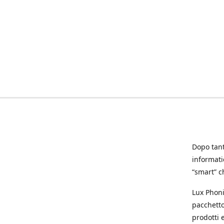
Dopo tanti
informat
“smart” ch
Lux Phoni
pacchetto
prodotti e