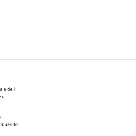
a e dell’
e e
o
tribuendo