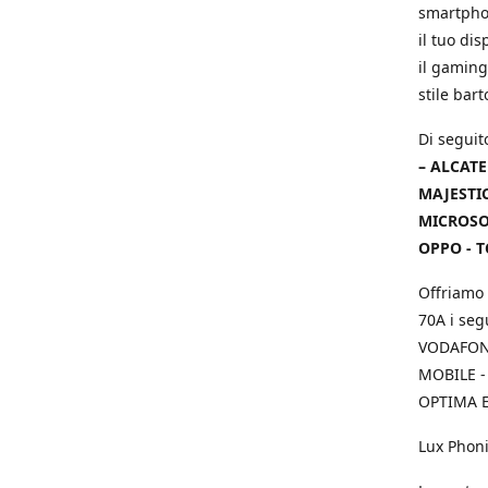
smartphon
il tuo dis
il gaming
stile bar
Di seguit
– ALCATE
MAJESTIC
MICROSOF
OPPO - T
Offriamo 
70A i seg
VODAFONE
MOBILE -
OPTIMA E
Lux Phoni