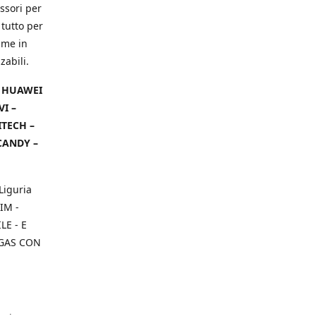
ssori per
 tutto per
ame in
zabili.
– HUAWEI
VI –
ITECH –
CANDY –
Liguria
IM -
E - E
 GAS CON