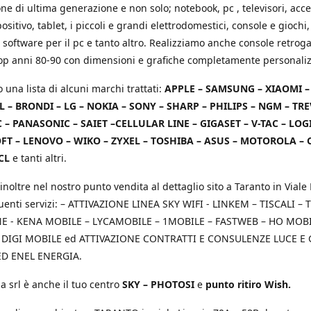
e di ultima generazione e non solo; notebook, pc , televisori, acce
positivo, tablet, i piccoli e grandi elettrodomestici, console e giochi,
 software per il pc e tanto altro. Realizziamo anche console retrog
top anni 80-90 con dimensioni e grafiche completamente personaliz
o una lista di alcuni marchi trattati:
APPLE – SAMSUNG – XIAOMI 
L – BRONDI – LG – NOKIA – SONY – SHARP – PHILIPS – NGM – TRE
 – PANASONIC – SAIET –CELLULAR LINE – GIGASET – V-TAC – LOG
T – LENOVO – WIKO – ZYXEL – TOSHIBA – ASUS – MOTOROLA – 
CL
e tanti altri.
inoltre nel nostro punto vendita al dettaglio sito a Taranto in Viale 
uenti servizi: – ATTIVAZIONE LINEA SKY WIFI - LINKEM – TISCALI – T
 - KENA MOBILE – LYCAMOBILE – 1MOBILE – FASTWEB – HO MOBIL
 DIGI MOBILE ed ATTIVAZIONE CONTRATTI E CONSULENZE LUCE E
D ENEL ENERGIA.
a srl è anche il tuo centro
SKY – PHOTOSI
e
punto ritiro Wish.