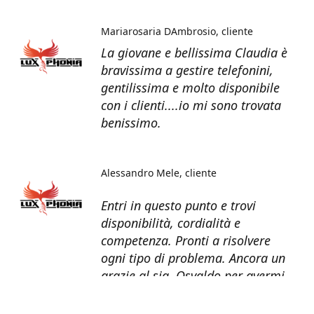
Mariarosaria DAmbrosio
cliente
La giovane e bellissima Claudia è
bravissima a gestire telefonini,
gentilissima e molto disponibile
con i clienti....io mi sono trovata
benissimo.
Alessandro Mele
cliente
Entri in questo punto e trovi
disponibilità, cordialità e
competenza. Pronti a risolvere
ogni tipo di problema. Ancora un
grazie al sig. Osvaldo per avermi
recuperato tutti i dati dal telefono
non più funzionante.