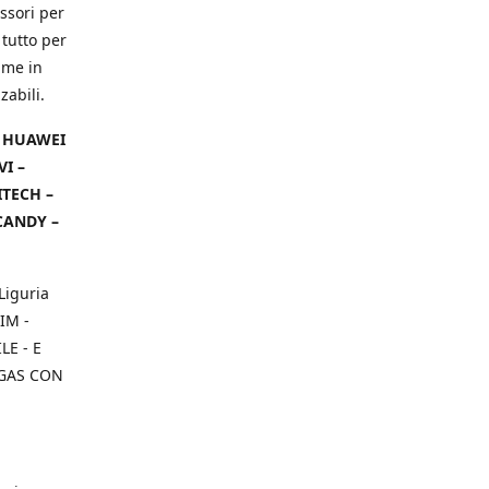
ssori per
 tutto per
ame in
zabili.
– HUAWEI
VI –
ITECH –
CANDY –
Liguria
IM -
E - E
 GAS CON