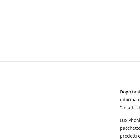
Dopo tanti
informat
“smart” ch
Lux Phoni
pacchetto
prodotti e