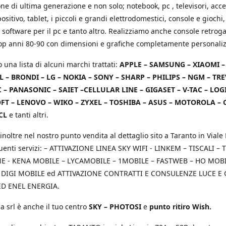
e di ultima generazione e non solo; notebook, pc , televisori, acce
positivo, tablet, i piccoli e grandi elettrodomestici, console e giochi,
 software per il pc e tanto altro. Realizziamo anche console retrog
top anni 80-90 con dimensioni e grafiche completamente personaliz
o una lista di alcuni marchi trattati:
APPLE – SAMSUNG – XIAOMI 
L – BRONDI – LG – NOKIA – SONY – SHARP – PHILIPS – NGM – TRE
 – PANASONIC – SAIET –CELLULAR LINE – GIGASET – V-TAC – LOG
T – LENOVO – WIKO – ZYXEL – TOSHIBA – ASUS – MOTOROLA – 
CL
e tanti altri.
inoltre nel nostro punto vendita al dettaglio sito a Taranto in Viale 
uenti servizi: – ATTIVAZIONE LINEA SKY WIFI - LINKEM – TISCALI – T
 - KENA MOBILE – LYCAMOBILE – 1MOBILE – FASTWEB – HO MOBIL
 DIGI MOBILE ed ATTIVAZIONE CONTRATTI E CONSULENZE LUCE E
D ENEL ENERGIA.
a srl è anche il tuo centro
SKY – PHOTOSI
e
punto ritiro Wish.