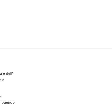
a e dell’
e e
o
tribuendo