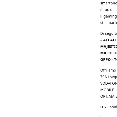
smartphon
il tuo dis
il gaming
stile bar
Di seguit
– ALCATE
MAJESTIC
MICROSOF
OPPO - T
Offriamo 
70A i seg
VODAFONE
MOBILE -
OPTIMA E
Lux Phoni