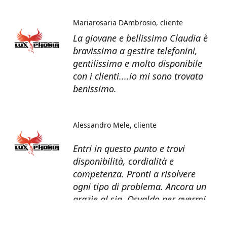
Mariarosaria DAmbrosio
cliente
La giovane e bellissima Claudia è
bravissima a gestire telefonini,
gentilissima e molto disponibile
con i clienti....io mi sono trovata
benissimo.
Alessandro Mele
cliente
Entri in questo punto e trovi
disponibilità, cordialità e
competenza. Pronti a risolvere
ogni tipo di problema. Ancora un
grazie al sig. Osvaldo per avermi
recuperato tutti i dati dal telefono
non più funzionante.