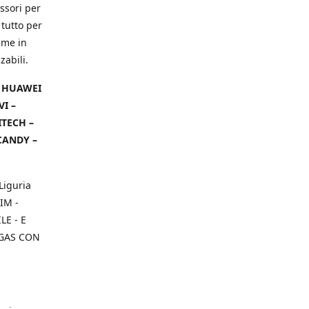
ssori per
 tutto per
ame in
zabili.
– HUAWEI
VI –
ITECH –
CANDY –
Liguria
IM -
E - E
 GAS CON