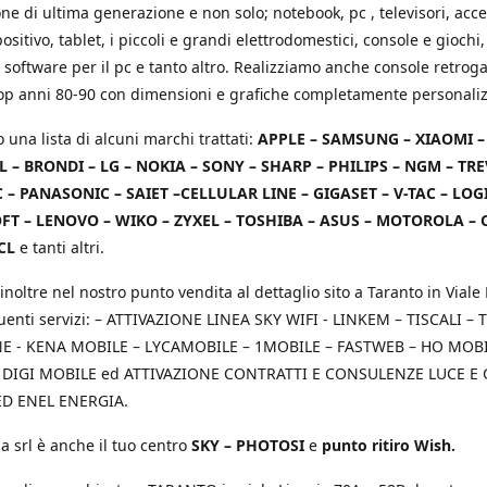
e di ultima generazione e non solo; notebook, pc , televisori, acce
positivo, tablet, i piccoli e grandi elettrodomestici, console e giochi,
 software per il pc e tanto altro. Realizziamo anche console retrog
top anni 80-90 con dimensioni e grafiche completamente personaliz
o una lista di alcuni marchi trattati:
APPLE – SAMSUNG – XIAOMI 
L – BRONDI – LG – NOKIA – SONY – SHARP – PHILIPS – NGM – TRE
 – PANASONIC – SAIET –CELLULAR LINE – GIGASET – V-TAC – LOG
T – LENOVO – WIKO – ZYXEL – TOSHIBA – ASUS – MOTOROLA – 
CL
e tanti altri.
inoltre nel nostro punto vendita al dettaglio sito a Taranto in Viale 
uenti servizi: – ATTIVAZIONE LINEA SKY WIFI - LINKEM – TISCALI – T
 - KENA MOBILE – LYCAMOBILE – 1MOBILE – FASTWEB – HO MOBIL
 DIGI MOBILE ed ATTIVAZIONE CONTRATTI E CONSULENZE LUCE E
D ENEL ENERGIA.
a srl è anche il tuo centro
SKY – PHOTOSI
e
punto ritiro Wish.