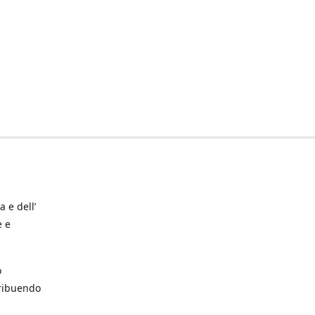
a e dell’
e e
o
tribuendo