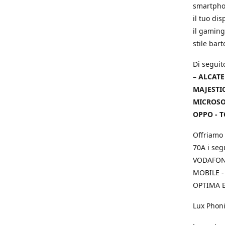
smartphon
il tuo dis
il gaming
stile bar
Di seguit
– ALCATE
MAJESTIC
MICROSOF
OPPO - T
Offriamo 
70A i seg
VODAFONE
MOBILE -
OPTIMA E
Lux Phoni