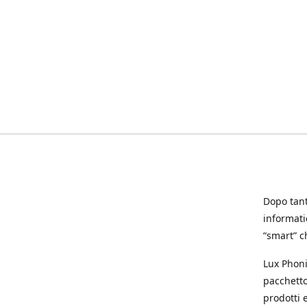
Dopo tanti
informat
“smart” ch
Lux Phoni
pacchetto
prodotti e