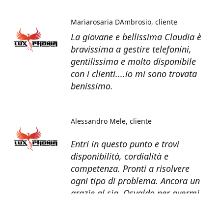
Mariarosaria DAmbrosio
cliente
La giovane e bellissima Claudia è
bravissima a gestire telefonini,
gentilissima e molto disponibile
con i clienti....io mi sono trovata
benissimo.
Alessandro Mele
cliente
Entri in questo punto e trovi
disponibilità, cordialità e
competenza. Pronti a risolvere
ogni tipo di problema. Ancora un
grazie al sig. Osvaldo per avermi
recuperato tutti i dati dal telefono
non più funzionante.