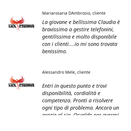
Mariarosaria DAmbrosio
cliente
La giovane e bellissima Claudia è
bravissima a gestire telefonini,
gentilissima e molto disponibile
con i clienti....io mi sono trovata
benissimo.
Alessandro Mele
cliente
Entri in questo punto e trovi
disponibilità, cordialità e
competenza. Pronti a risolvere
ogni tipo di problema. Ancora un
grazie al sig. Osvaldo per avermi
recuperato tutti i dati dal telefono
non più funzionante.