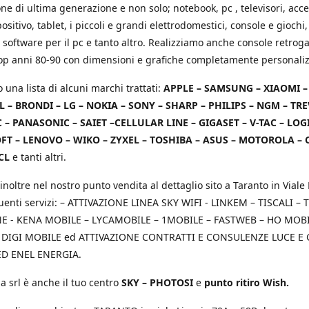
e di ultima generazione e non solo; notebook, pc , televisori, acce
positivo, tablet, i piccoli e grandi elettrodomestici, console e giochi,
 software per il pc e tanto altro. Realizziamo anche console retrog
top anni 80-90 con dimensioni e grafiche completamente personaliz
o una lista di alcuni marchi trattati:
APPLE – SAMSUNG – XIAOMI 
L – BRONDI – LG – NOKIA – SONY – SHARP – PHILIPS – NGM – TRE
 – PANASONIC – SAIET –CELLULAR LINE – GIGASET – V-TAC – LOG
T – LENOVO – WIKO – ZYXEL – TOSHIBA – ASUS – MOTOROLA – 
CL
e tanti altri.
inoltre nel nostro punto vendita al dettaglio sito a Taranto in Viale 
uenti servizi: – ATTIVAZIONE LINEA SKY WIFI - LINKEM – TISCALI – T
 - KENA MOBILE – LYCAMOBILE – 1MOBILE – FASTWEB – HO MOBIL
 DIGI MOBILE ed ATTIVAZIONE CONTRATTI E CONSULENZE LUCE E
D ENEL ENERGIA.
a srl è anche il tuo centro
SKY – PHOTOSI
e
punto ritiro Wish.