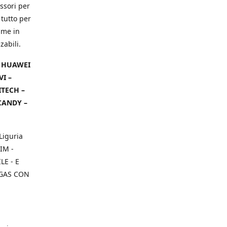
ssori per
 tutto per
ame in
zabili.
– HUAWEI
VI –
ITECH –
CANDY –
Liguria
IM -
E - E
 GAS CON