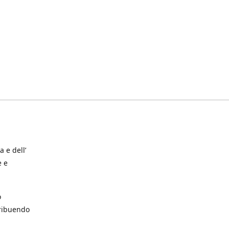
a e dell’
e e
o
tribuendo