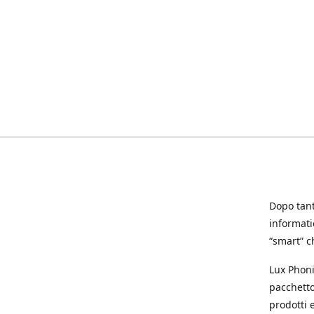
Dopo tanti
informat
“smart” ch
Lux Phoni
pacchetto
prodotti e