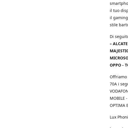
smartphon
il tuo dis
il gaming
stile bar
Di seguit
– ALCATE
MAJESTIC
MICROSOF
OPPO - T
Offriamo 
70A i seg
VODAFONE
MOBILE -
OPTIMA E
Lux Phoni