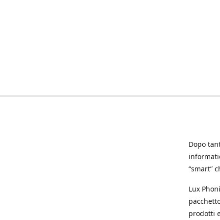
Dopo tanti
informat
“smart” ch
Lux Phoni
pacchetto
prodotti e