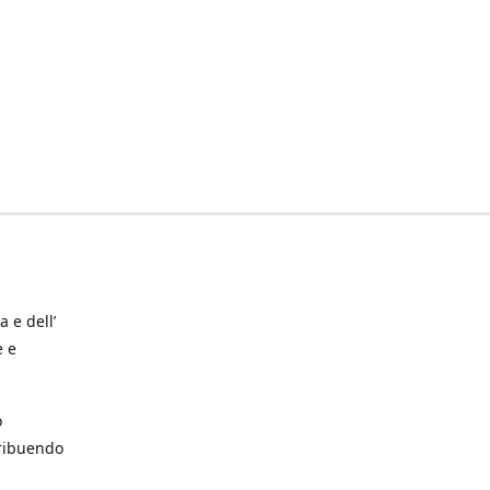
a e dell’
e e
o
tribuendo