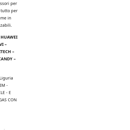
ssori per
 tutto per
ame in
zabili.
– HUAWEI
VI –
ITECH –
CANDY –
Liguria
IM -
E - E
 GAS CON