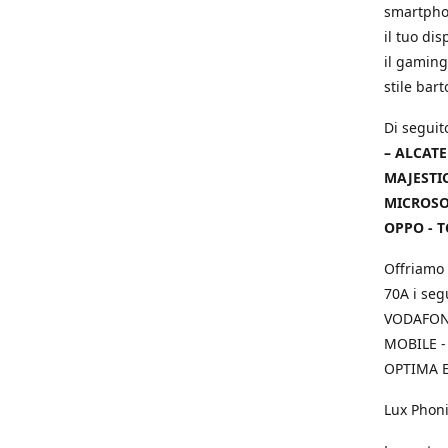
smartphon
il tuo dis
il gaming
stile bar
Di seguit
– ALCATE
MAJESTIC
MICROSOF
OPPO - T
Offriamo 
70A i seg
VODAFONE
MOBILE -
OPTIMA E
Lux Phoni