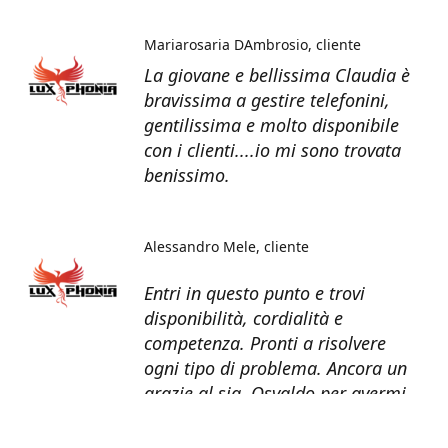
Mariarosaria DAmbrosio
cliente
La giovane e bellissima Claudia è
bravissima a gestire telefonini,
gentilissima e molto disponibile
con i clienti....io mi sono trovata
benissimo.
Alessandro Mele
cliente
Entri in questo punto e trovi
disponibilità, cordialità e
competenza. Pronti a risolvere
ogni tipo di problema. Ancora un
grazie al sig. Osvaldo per avermi
recuperato tutti i dati dal telefono
non più funzionante.