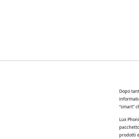
Dopo tanti
informat
“smart” ch
Lux Phoni
pacchetto
prodotti e