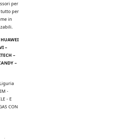
ssori per
 tutto per
ame in
zabili.
– HUAWEI
VI –
ITECH –
CANDY –
Liguria
IM -
E - E
 GAS CON