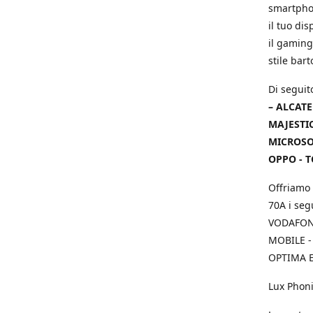
smartphon
il tuo dis
il gaming
stile bar
Di seguit
– ALCATE
MAJESTIC
MICROSOF
OPPO - T
Offriamo 
70A i seg
VODAFONE
MOBILE -
OPTIMA E
Lux Phoni