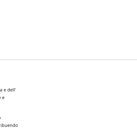
a e dell’
e e
o
tribuendo