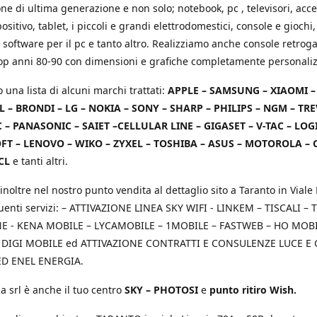
e di ultima generazione e non solo; notebook, pc , televisori, acce
positivo, tablet, i piccoli e grandi elettrodomestici, console e giochi,
 software per il pc e tanto altro. Realizziamo anche console retrog
top anni 80-90 con dimensioni e grafiche completamente personaliz
o una lista di alcuni marchi trattati:
APPLE – SAMSUNG – XIAOMI 
L – BRONDI – LG – NOKIA – SONY – SHARP – PHILIPS – NGM – TRE
 – PANASONIC – SAIET –CELLULAR LINE – GIGASET – V-TAC – LOG
T – LENOVO – WIKO – ZYXEL – TOSHIBA – ASUS – MOTOROLA – 
CL
e tanti altri.
inoltre nel nostro punto vendita al dettaglio sito a Taranto in Viale 
uenti servizi: – ATTIVAZIONE LINEA SKY WIFI - LINKEM – TISCALI – T
 - KENA MOBILE – LYCAMOBILE – 1MOBILE – FASTWEB – HO MOBIL
 DIGI MOBILE ed ATTIVAZIONE CONTRATTI E CONSULENZE LUCE E
D ENEL ENERGIA.
a srl è anche il tuo centro
SKY – PHOTOSI
e
punto ritiro Wish.