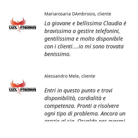
Mariarosaria DAmbrosio
cliente
La giovane e bellissima Claudia è
bravissima a gestire telefonini,
gentilissima e molto disponibile
con i clienti....io mi sono trovata
benissimo.
Alessandro Mele
cliente
Entri in questo punto e trovi
disponibilità, cordialità e
competenza. Pronti a risolvere
ogni tipo di problema. Ancora un
grazie al sig. Osvaldo per avermi
recuperato tutti i dati dal telefono
non più funzionante.