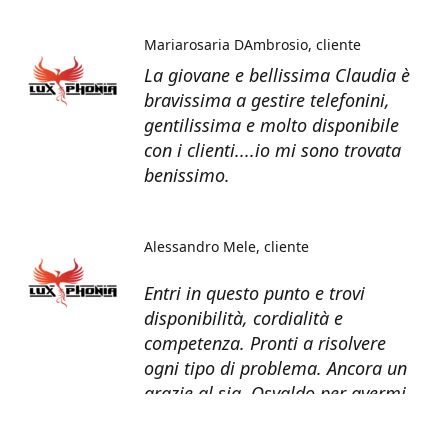
Mariarosaria DAmbrosio
cliente
La giovane e bellissima Claudia è
bravissima a gestire telefonini,
gentilissima e molto disponibile
con i clienti....io mi sono trovata
benissimo.
Alessandro Mele
cliente
Entri in questo punto e trovi
disponibilità, cordialità e
competenza. Pronti a risolvere
ogni tipo di problema. Ancora un
grazie al sig. Osvaldo per avermi
recuperato tutti i dati dal telefono
non più funzionante.