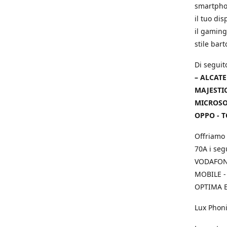
smartphon
il tuo dis
il gaming
stile bar
Di seguit
– ALCATE
MAJESTIC
MICROSOF
OPPO - T
Offriamo 
70A i seg
VODAFONE
MOBILE -
OPTIMA E
Lux Phoni