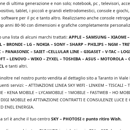
e di ultima generazione e non solo; notebook, pc , televisori, acce
positivo, tablet, i piccoli e grandi elettrodomestici, console e giochi,
 software per il pc e tanto altro. Realizziamo anche console retrog
top anni 80-90 con dimensioni e grafiche completamente personaliz
o una lista di alcuni marchi trattati:
APPLE – SAMSUNG – XIAOMI 
L – BRONDI – LG – NOKIA – SONY – SHARP – PHILIPS – NGM – TRE
 – PANASONIC – SAIET –CELLULAR LINE – GIGASET – V-TAC – LOG
T – LENOVO – WIKO – ZYXEL – TOSHIBA – ASUS – MOTOROLA – 
CL
e tanti altri.
inoltre nel nostro punto vendita al dettaglio sito a Taranto in Viale 
uenti servizi: – ATTIVAZIONE LINEA SKY WIFI - LINKEM – TISCALI – T
 - KENA MOBILE – LYCAMOBILE – 1MOBILE – FASTWEB – HO MOBIL
 DIGI MOBILE ed ATTIVAZIONE CONTRATTI E CONSULENZE LUCE E
D ENEL ENERGIA.
a srl è anche il tuo centro
SKY – PHOTOSI
e
punto ritiro Wish.