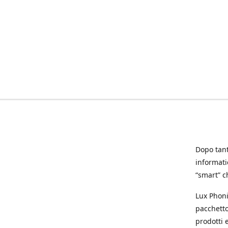
Dopo tanti
informat
“smart” ch
Lux Phoni
pacchetto
prodotti e