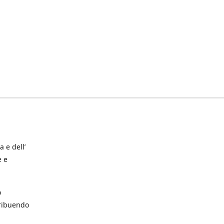
a e dell’
e e
o
tribuendo