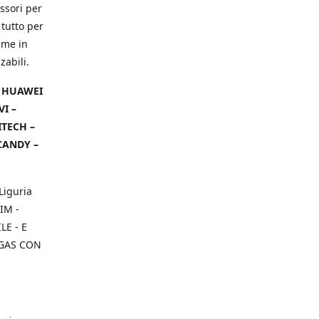
ssori per
 tutto per
ame in
zabili.
– HUAWEI
VI –
ITECH –
CANDY –
Liguria
IM -
E - E
 GAS CON