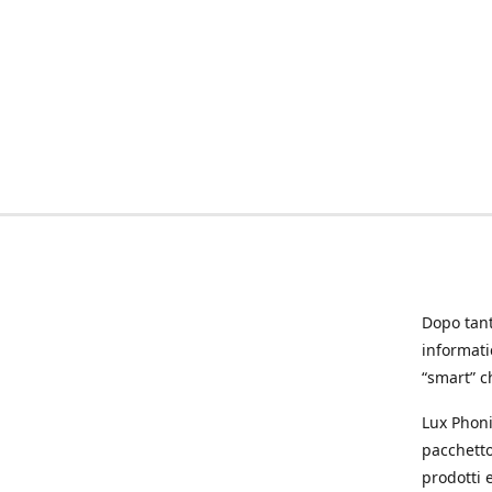
Dopo tanti
informat
“smart” ch
Lux Phoni
pacchetto
prodotti e