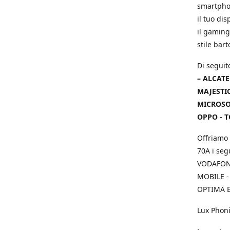
smartphon
il tuo dis
il gaming
stile bar
Di seguit
– ALCATE
MAJESTIC
MICROSOF
OPPO - T
Offriamo 
70A i seg
VODAFONE
MOBILE -
OPTIMA E
Lux Phoni