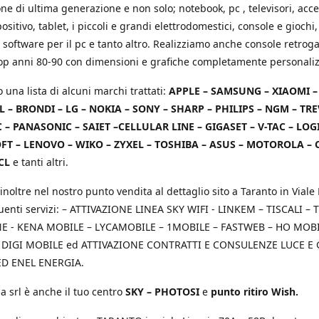
e di ultima generazione e non solo; notebook, pc , televisori, acce
positivo, tablet, i piccoli e grandi elettrodomestici, console e giochi,
 software per il pc e tanto altro. Realizziamo anche console retrog
top anni 80-90 con dimensioni e grafiche completamente personaliz
o una lista di alcuni marchi trattati:
APPLE – SAMSUNG – XIAOMI 
L – BRONDI – LG – NOKIA – SONY – SHARP – PHILIPS – NGM – TRE
 – PANASONIC – SAIET –CELLULAR LINE – GIGASET – V-TAC – LOG
T – LENOVO – WIKO – ZYXEL – TOSHIBA – ASUS – MOTOROLA – 
CL
e tanti altri.
inoltre nel nostro punto vendita al dettaglio sito a Taranto in Viale 
uenti servizi: – ATTIVAZIONE LINEA SKY WIFI - LINKEM – TISCALI – T
 - KENA MOBILE – LYCAMOBILE – 1MOBILE – FASTWEB – HO MOBIL
 DIGI MOBILE ed ATTIVAZIONE CONTRATTI E CONSULENZE LUCE E
D ENEL ENERGIA.
a srl è anche il tuo centro
SKY – PHOTOSI
e
punto ritiro Wish.