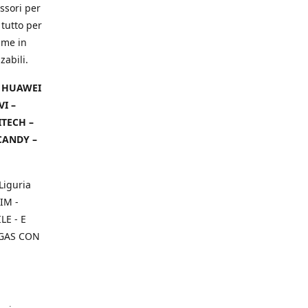
ssori per
 tutto per
ame in
zabili.
– HUAWEI
VI –
ITECH –
CANDY –
Liguria
IM -
E - E
 GAS CON