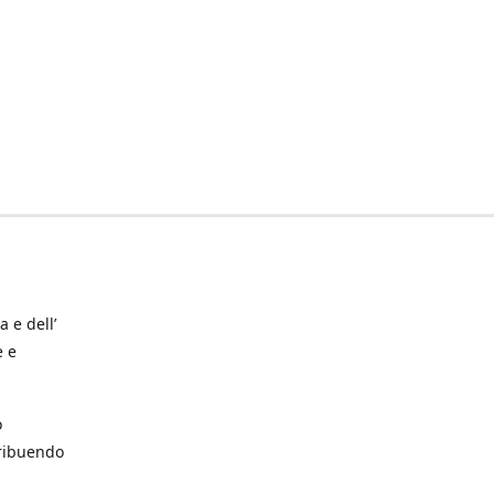
a e dell’
e e
o
tribuendo