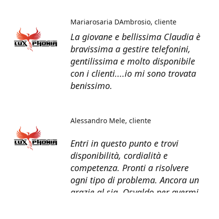
Mariarosaria DAmbrosio
cliente
La giovane e bellissima Claudia è
bravissima a gestire telefonini,
gentilissima e molto disponibile
con i clienti....io mi sono trovata
benissimo.
Alessandro Mele
cliente
Entri in questo punto e trovi
disponibilità, cordialità e
competenza. Pronti a risolvere
ogni tipo di problema. Ancora un
grazie al sig. Osvaldo per avermi
recuperato tutti i dati dal telefono
non più funzionante.