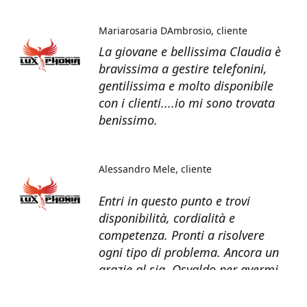
Mariarosaria DAmbrosio
cliente
La giovane e bellissima Claudia è
bravissima a gestire telefonini,
gentilissima e molto disponibile
con i clienti....io mi sono trovata
benissimo.
Alessandro Mele
cliente
Entri in questo punto e trovi
disponibilità, cordialità e
competenza. Pronti a risolvere
ogni tipo di problema. Ancora un
grazie al sig. Osvaldo per avermi
recuperato tutti i dati dal telefono
non più funzionante.