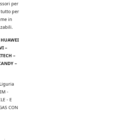
ssori per
 tutto per
ame in
zabili.
– HUAWEI
VI –
ITECH –
CANDY –
Liguria
IM -
E - E
 GAS CON