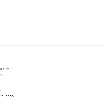
a e dell’
e e
o
tribuendo