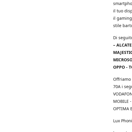
smartphon
il tuo dis
il gaming
stile bar
Di seguit
– ALCATE
MAJESTIC
MICROSOF
OPPO - T
Offriamo 
70A i seg
VODAFONE
MOBILE -
OPTIMA E
Lux Phoni