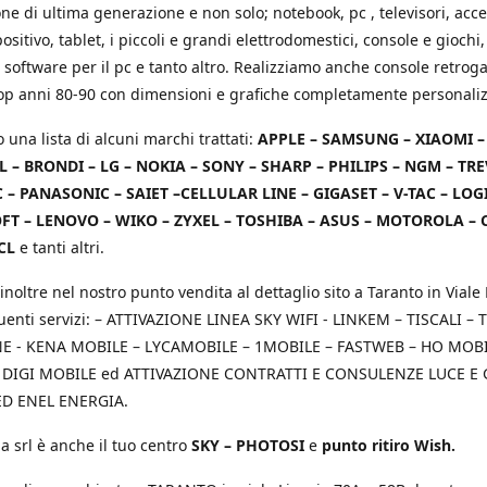
e di ultima generazione e non solo; notebook, pc , televisori, acce
positivo, tablet, i piccoli e grandi elettrodomestici, console e giochi,
 software per il pc e tanto altro. Realizziamo anche console retrog
top anni 80-90 con dimensioni e grafiche completamente personaliz
o una lista di alcuni marchi trattati:
APPLE – SAMSUNG – XIAOMI 
L – BRONDI – LG – NOKIA – SONY – SHARP – PHILIPS – NGM – TRE
 – PANASONIC – SAIET –CELLULAR LINE – GIGASET – V-TAC – LOG
T – LENOVO – WIKO – ZYXEL – TOSHIBA – ASUS – MOTOROLA – 
CL
e tanti altri.
inoltre nel nostro punto vendita al dettaglio sito a Taranto in Viale 
uenti servizi: – ATTIVAZIONE LINEA SKY WIFI - LINKEM – TISCALI – T
 - KENA MOBILE – LYCAMOBILE – 1MOBILE – FASTWEB – HO MOBIL
 DIGI MOBILE ed ATTIVAZIONE CONTRATTI E CONSULENZE LUCE E
D ENEL ENERGIA.
a srl è anche il tuo centro
SKY – PHOTOSI
e
punto ritiro Wish.