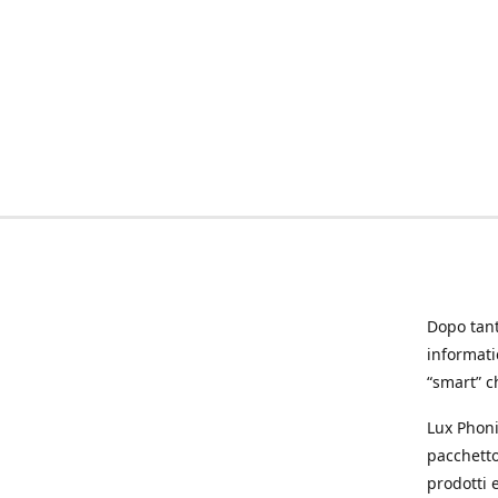
Dopo tanti
informat
“smart” ch
Lux Phoni
pacchetto
prodotti e