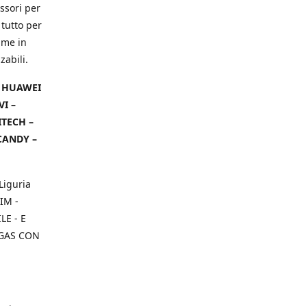
ssori per
 tutto per
ame in
zabili.
– HUAWEI
VI –
ITECH –
CANDY –
Liguria
IM -
E - E
 GAS CON