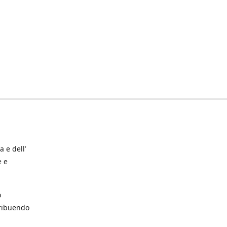
a e dell’
e e
o
tribuendo