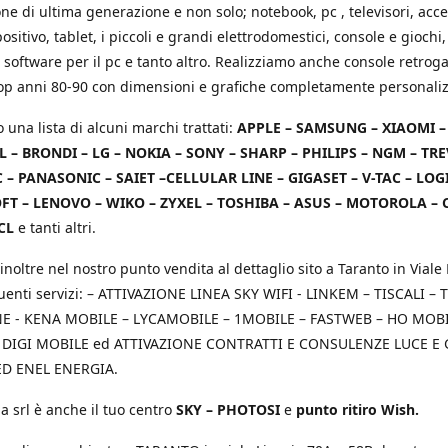
e di ultima generazione e non solo; notebook, pc , televisori, acce
positivo, tablet, i piccoli e grandi elettrodomestici, console e giochi,
 software per il pc e tanto altro. Realizziamo anche console retrog
top anni 80-90 con dimensioni e grafiche completamente personaliz
o una lista di alcuni marchi trattati:
APPLE – SAMSUNG – XIAOMI 
L – BRONDI – LG – NOKIA – SONY – SHARP – PHILIPS – NGM – TRE
 – PANASONIC – SAIET –CELLULAR LINE – GIGASET – V-TAC – LOG
T – LENOVO – WIKO – ZYXEL – TOSHIBA – ASUS – MOTOROLA – 
CL
e tanti altri.
inoltre nel nostro punto vendita al dettaglio sito a Taranto in Viale 
uenti servizi: – ATTIVAZIONE LINEA SKY WIFI - LINKEM – TISCALI – T
 - KENA MOBILE – LYCAMOBILE – 1MOBILE – FASTWEB – HO MOBIL
 DIGI MOBILE ed ATTIVAZIONE CONTRATTI E CONSULENZE LUCE E
D ENEL ENERGIA.
a srl è anche il tuo centro
SKY – PHOTOSI
e
punto ritiro Wish.