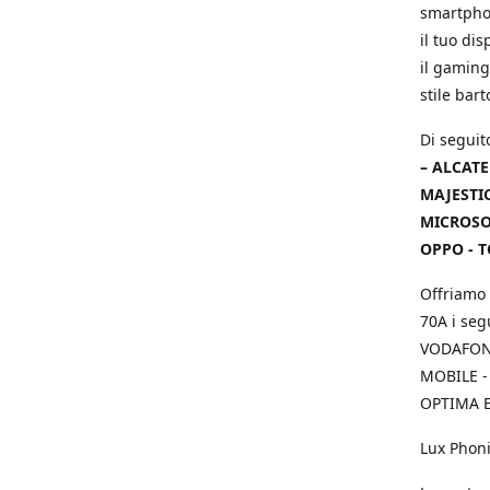
smartphon
il tuo dis
il gaming
stile bar
Di seguit
– ALCATE
MAJESTIC
MICROSOF
OPPO - T
Offriamo 
70A i seg
VODAFONE
MOBILE -
OPTIMA E
Lux Phoni