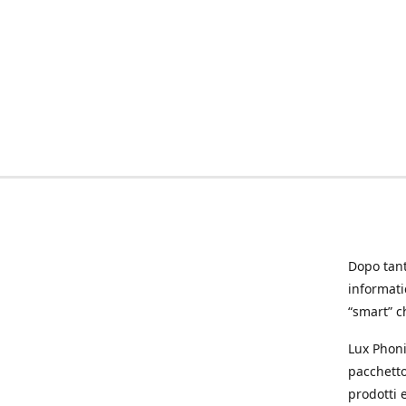
Dopo tanti
informat
“smart” ch
Lux Phoni
pacchetto
prodotti e