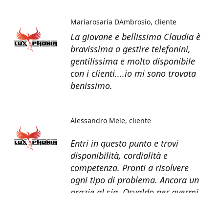
Mariarosaria DAmbrosio
cliente
La giovane e bellissima Claudia è
bravissima a gestire telefonini,
gentilissima e molto disponibile
con i clienti....io mi sono trovata
benissimo.
Alessandro Mele
cliente
Entri in questo punto e trovi
disponibilità, cordialità e
competenza. Pronti a risolvere
ogni tipo di problema. Ancora un
grazie al sig. Osvaldo per avermi
recuperato tutti i dati dal telefono
non più funzionante.