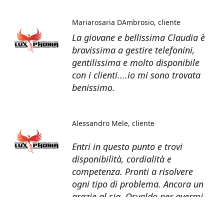
Mariarosaria DAmbrosio
cliente
La giovane e bellissima Claudia è
bravissima a gestire telefonini,
gentilissima e molto disponibile
con i clienti....io mi sono trovata
benissimo.
Alessandro Mele
cliente
Entri in questo punto e trovi
disponibilità, cordialità e
competenza. Pronti a risolvere
ogni tipo di problema. Ancora un
grazie al sig. Osvaldo per avermi
recuperato tutti i dati dal telefono
non più funzionante.