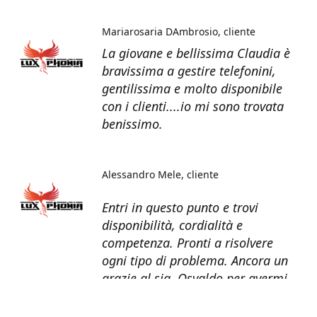
Mariarosaria DAmbrosio
cliente
La giovane e bellissima Claudia è
bravissima a gestire telefonini,
gentilissima e molto disponibile
con i clienti....io mi sono trovata
benissimo.
Alessandro Mele
cliente
Entri in questo punto e trovi
disponibilità, cordialità e
competenza. Pronti a risolvere
ogni tipo di problema. Ancora un
grazie al sig. Osvaldo per avermi
recuperato tutti i dati dal telefono
non più funzionante.