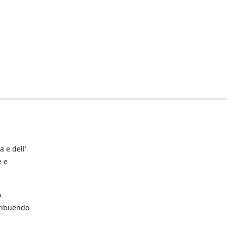
a e dell’
e e
o
tribuendo