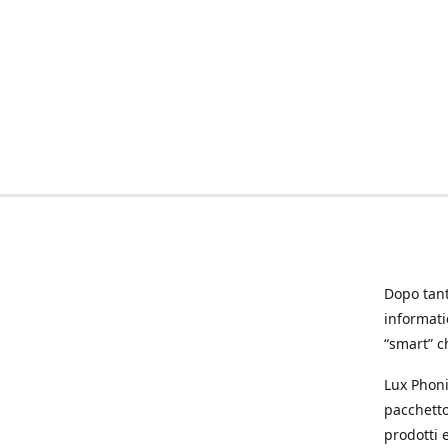
Dopo tanti
informat
“smart” ch
Lux Phoni
pacchetto
prodotti e