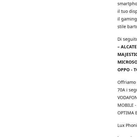
smartphon
il tuo dis
il gaming
stile bar
Di seguit
– ALCATE
MAJESTIC
MICROSOF
OPPO - T
Offriamo 
70A i seg
VODAFONE
MOBILE -
OPTIMA E
Lux Phoni