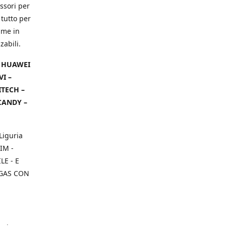
ssori per
 tutto per
ame in
zabili.
– HUAWEI
VI –
ITECH –
CANDY –
Liguria
IM -
E - E
 GAS CON