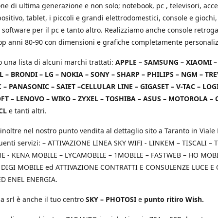
e di ultima generazione e non solo; notebook, pc , televisori, acce
positivo, tablet, i piccoli e grandi elettrodomestici, console e giochi,
 software per il pc e tanto altro. Realizziamo anche console retrog
top anni 80-90 con dimensioni e grafiche completamente personaliz
o una lista di alcuni marchi trattati:
APPLE – SAMSUNG – XIAOMI 
L – BRONDI – LG – NOKIA – SONY – SHARP – PHILIPS – NGM – TRE
 – PANASONIC – SAIET –CELLULAR LINE – GIGASET – V-TAC – LOG
T – LENOVO – WIKO – ZYXEL – TOSHIBA – ASUS – MOTOROLA – 
CL
e tanti altri.
inoltre nel nostro punto vendita al dettaglio sito a Taranto in Viale 
uenti servizi: – ATTIVAZIONE LINEA SKY WIFI - LINKEM – TISCALI – T
 - KENA MOBILE – LYCAMOBILE – 1MOBILE – FASTWEB – HO MOBIL
 DIGI MOBILE ed ATTIVAZIONE CONTRATTI E CONSULENZE LUCE E
D ENEL ENERGIA.
a srl è anche il tuo centro
SKY – PHOTOSI
e
punto ritiro Wish.