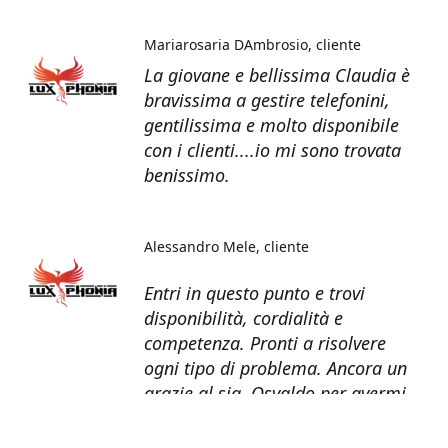
Mariarosaria DAmbrosio
cliente
La giovane e bellissima Claudia è
bravissima a gestire telefonini,
gentilissima e molto disponibile
con i clienti....io mi sono trovata
benissimo.
Alessandro Mele
cliente
Entri in questo punto e trovi
disponibilità, cordialità e
competenza. Pronti a risolvere
ogni tipo di problema. Ancora un
grazie al sig. Osvaldo per avermi
recuperato tutti i dati dal telefono
non più funzionante.