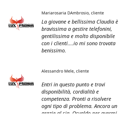
Mariarosaria DAmbrosio
cliente
La giovane e bellissima Claudia è
bravissima a gestire telefonini,
gentilissima e molto disponibile
con i clienti....io mi sono trovata
benissimo.
Alessandro Mele
cliente
Entri in questo punto e trovi
disponibilità, cordialità e
competenza. Pronti a risolvere
ogni tipo di problema. Ancora un
grazie al sig. Osvaldo per avermi
recuperato tutti i dati dal telefono
non più funzionante.