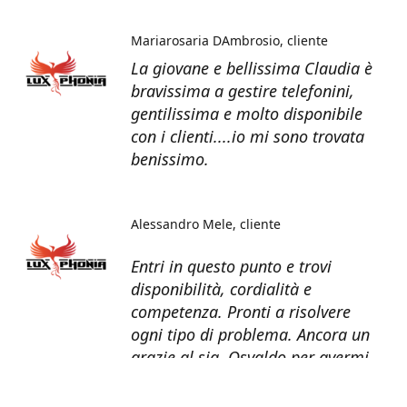
Mariarosaria DAmbrosio
cliente
La giovane e bellissima Claudia è
bravissima a gestire telefonini,
gentilissima e molto disponibile
con i clienti....io mi sono trovata
benissimo.
Alessandro Mele
cliente
Entri in questo punto e trovi
disponibilità, cordialità e
competenza. Pronti a risolvere
ogni tipo di problema. Ancora un
grazie al sig. Osvaldo per avermi
recuperato tutti i dati dal telefono
non più funzionante.