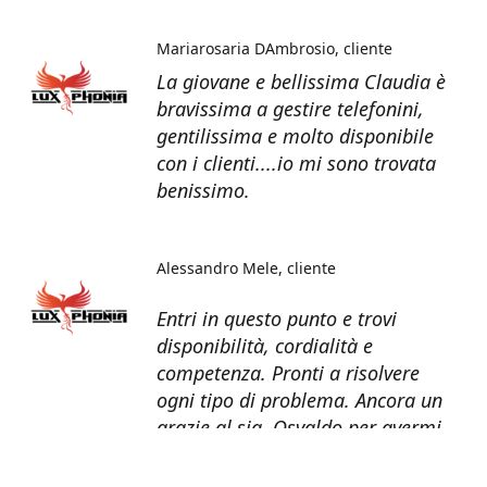
Mariarosaria DAmbrosio
cliente
La giovane e bellissima Claudia è
bravissima a gestire telefonini,
gentilissima e molto disponibile
con i clienti....io mi sono trovata
benissimo.
Alessandro Mele
cliente
Entri in questo punto e trovi
disponibilità, cordialità e
competenza. Pronti a risolvere
ogni tipo di problema. Ancora un
grazie al sig. Osvaldo per avermi
recuperato tutti i dati dal telefono
non più funzionante.