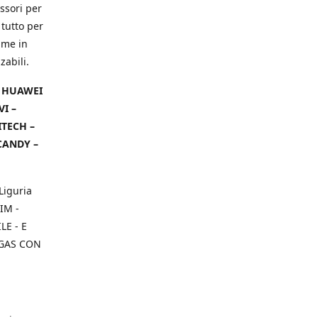
ssori per
 tutto per
ame in
zabili.
– HUAWEI
VI –
ITECH –
CANDY –
Liguria
IM -
E - E
 GAS CON