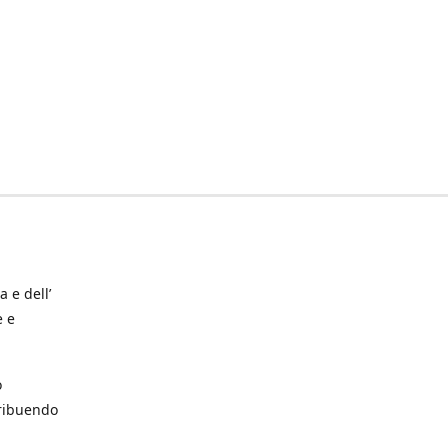
a e dell’
e e
o
tribuendo