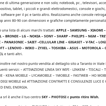
e di ultima generazione e non solo; notebook, pc , televisori, acce
positivo, tablet, i piccoli e grandi elettrodomestici, console e giochi,
 software per il pc e tanto altro. Realizziamo anche console retrog
top anni 80-90 con dimensioni e grafiche completamente personaliz
o una lista di alcuni marchi trattati:
APPLE – SAMSUNG – XIAOMI 
L – BRONDI – LG – NOKIA – SONY – SHARP – PHILIPS – NGM – TRE
 – PANASONIC – SAIET –CELLULAR LINE – GIGASET – V-TAC – LOG
T – LENOVO – WIKO – ZYXEL – TOSHIBA – ASUS – MOTOROLA – 
CL
e tanti altri.
inoltre nel nostro punto vendita al dettaglio sito a Taranto in Viale 
uenti servizi: – ATTIVAZIONE LINEA SKY WIFI - LINKEM – TISCALI – T
 - KENA MOBILE – LYCAMOBILE – 1MOBILE – FASTWEB – HO MOBIL
 DIGI MOBILE ed ATTIVAZIONE CONTRATTI E CONSULENZE LUCE E
D ENEL ENERGIA.
a srl è anche il tuo centro
SKY – PHOTOSI
e
punto ritiro Wish.