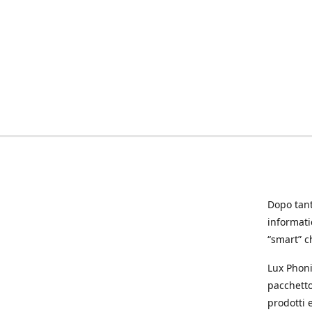
Dopo tanti
informat
“smart” ch
Lux Phoni
pacchetto
prodotti e