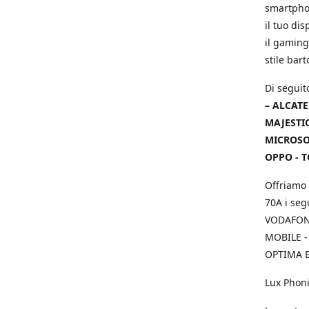
smartphon
il tuo dis
il gaming
stile bar
Di seguit
– ALCATE
MAJESTIC
MICROSOF
OPPO - T
Offriamo 
70A i seg
VODAFONE
MOBILE -
OPTIMA E
Lux Phoni