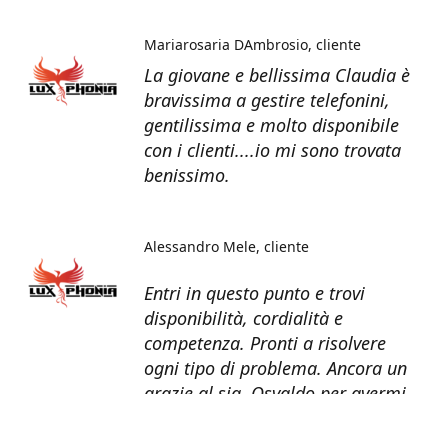
Mariarosaria DAmbrosio
cliente
La giovane e bellissima Claudia è
bravissima a gestire telefonini,
gentilissima e molto disponibile
con i clienti....io mi sono trovata
benissimo.
Alessandro Mele
cliente
Entri in questo punto e trovi
disponibilità, cordialità e
competenza. Pronti a risolvere
ogni tipo di problema. Ancora un
grazie al sig. Osvaldo per avermi
recuperato tutti i dati dal telefono
non più funzionante.