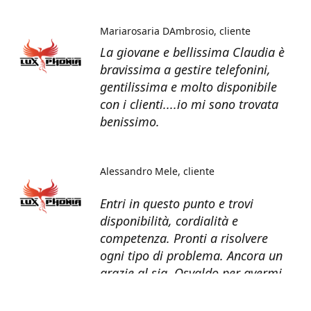
Mariarosaria DAmbrosio
cliente
La giovane e bellissima Claudia è
bravissima a gestire telefonini,
gentilissima e molto disponibile
con i clienti....io mi sono trovata
benissimo.
Alessandro Mele
cliente
Entri in questo punto e trovi
disponibilità, cordialità e
competenza. Pronti a risolvere
ogni tipo di problema. Ancora un
grazie al sig. Osvaldo per avermi
recuperato tutti i dati dal telefono
non più funzionante.