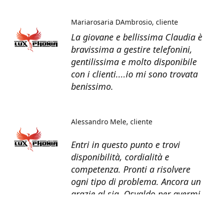
Mariarosaria DAmbrosio
cliente
La giovane e bellissima Claudia è
bravissima a gestire telefonini,
gentilissima e molto disponibile
con i clienti....io mi sono trovata
benissimo.
Alessandro Mele
cliente
Entri in questo punto e trovi
disponibilità, cordialità e
competenza. Pronti a risolvere
ogni tipo di problema. Ancora un
grazie al sig. Osvaldo per avermi
recuperato tutti i dati dal telefono
non più funzionante.