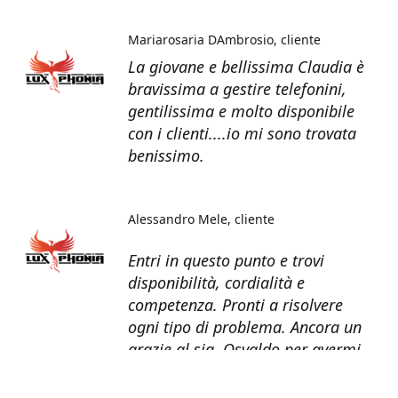
Mariarosaria DAmbrosio
cliente
La giovane e bellissima Claudia è
bravissima a gestire telefonini,
gentilissima e molto disponibile
con i clienti....io mi sono trovata
benissimo.
Alessandro Mele
cliente
Entri in questo punto e trovi
disponibilità, cordialità e
competenza. Pronti a risolvere
ogni tipo di problema. Ancora un
grazie al sig. Osvaldo per avermi
recuperato tutti i dati dal telefono
non più funzionante.