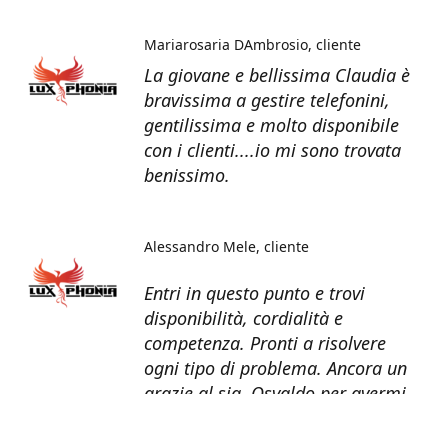
Mariarosaria DAmbrosio
cliente
La giovane e bellissima Claudia è
bravissima a gestire telefonini,
gentilissima e molto disponibile
con i clienti....io mi sono trovata
benissimo.
Alessandro Mele
cliente
Entri in questo punto e trovi
disponibilità, cordialità e
competenza. Pronti a risolvere
ogni tipo di problema. Ancora un
grazie al sig. Osvaldo per avermi
recuperato tutti i dati dal telefono
non più funzionante.