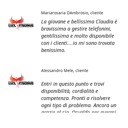
Mariarosaria DAmbrosio
cliente
La giovane e bellissima Claudia è
bravissima a gestire telefonini,
gentilissima e molto disponibile
con i clienti....io mi sono trovata
benissimo.
Alessandro Mele
cliente
Entri in questo punto e trovi
disponibilità, cordialità e
competenza. Pronti a risolvere
ogni tipo di problema. Ancora un
grazie al sig. Osvaldo per avermi
recuperato tutti i dati dal telefono
non più funzionante.