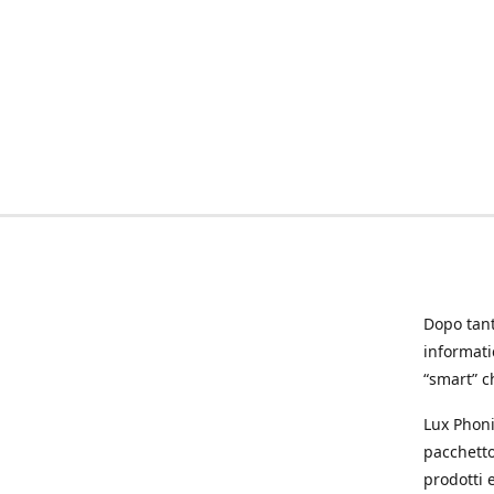
Dopo tanti
informat
“smart” ch
Lux Phoni
pacchetto
prodotti e