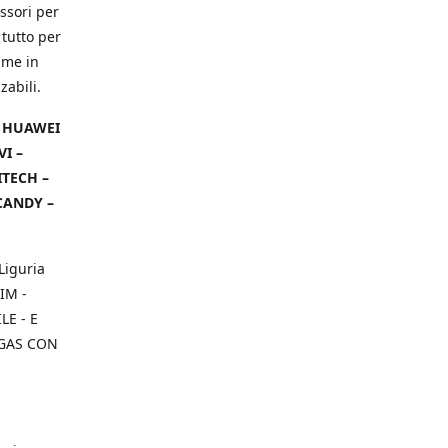
ssori per
 tutto per
ame in
zabili.
– HUAWEI
VI –
ITECH –
CANDY –
Liguria
IM -
E - E
 GAS CON