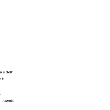
a e dell’
e e
o
tribuendo