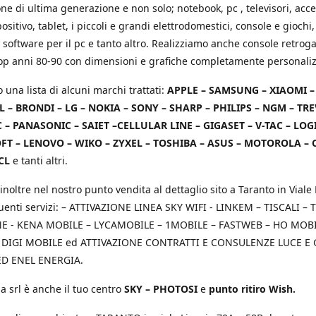
e di ultima generazione e non solo; notebook, pc , televisori, acce
positivo, tablet, i piccoli e grandi elettrodomestici, console e giochi,
 software per il pc e tanto altro. Realizziamo anche console retrog
top anni 80-90 con dimensioni e grafiche completamente personaliz
o una lista di alcuni marchi trattati:
APPLE – SAMSUNG – XIAOMI 
L – BRONDI – LG – NOKIA – SONY – SHARP – PHILIPS – NGM – TRE
 – PANASONIC – SAIET –CELLULAR LINE – GIGASET – V-TAC – LOG
T – LENOVO – WIKO – ZYXEL – TOSHIBA – ASUS – MOTOROLA – 
CL
e tanti altri.
inoltre nel nostro punto vendita al dettaglio sito a Taranto in Viale 
uenti servizi: – ATTIVAZIONE LINEA SKY WIFI - LINKEM – TISCALI – T
 - KENA MOBILE – LYCAMOBILE – 1MOBILE – FASTWEB – HO MOBIL
 DIGI MOBILE ed ATTIVAZIONE CONTRATTI E CONSULENZE LUCE E
D ENEL ENERGIA.
a srl è anche il tuo centro
SKY – PHOTOSI
e
punto ritiro Wish.