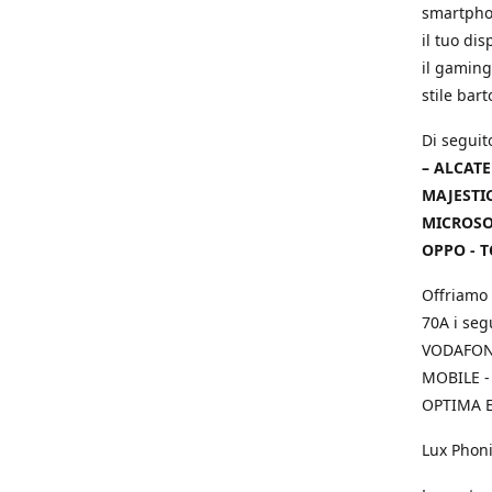
smartphon
il tuo dis
il gaming
stile bar
Di seguit
– ALCATE
MAJESTIC
MICROSOF
OPPO - T
Offriamo 
70A i seg
VODAFONE
MOBILE -
OPTIMA E
Lux Phoni